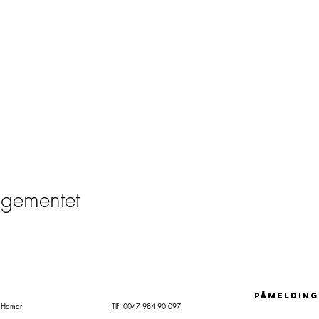
ngementet
påmelding
7 Hamar
Tlf: 0047 984 90 097