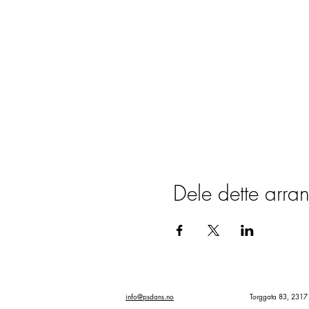
Dele dette arra
PÅMELDING
info@psdans.no
Torggata 83, 231