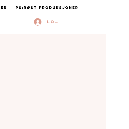
ter
PS:RØST Produksjoner
Logg inn