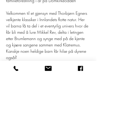
familieforestilling i år på Domkirkeodden
Velkommen til et gjensyn med Thorbjørn Egners 
velkjente klassiker i Innlandets flotte natur. Her 
vil barna få ta del i et eventyrlig univers hvor de 
får bli med å lure Mikkel Rev, delta i letingen 
etter Brumlemann og synge med på de kjente 
og kjære sangene sammen med Klatremus. 
Kanskje noen heldige barn får hilse på dyrene 
også?
I år vil barna også få oppleve 
«Hakkebakkeland» på vei inn til forestilling, der 
de kan få ansiktsmaling og delta på ulike 
aktiviter. Dette vil foregå 45 minutter før 
forestiling, og er helt gratis.
Forestillinger:
21.juni 12:00, 14:30 og 17:00
24.juni 14:30 og 17:00
Les mer >