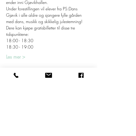
ender inni Gjøvikhallen.
Under forestillingen vil elever fra PS:Dans 
Gjøvik i alle aldre og sjangere fylle gården 
med dans, musikk og skikkelig julestemning!
Dere kan kjøpe gratisbilletter til disse tre 
tidspunktene:
18:00 - 18:30
18:30 - 19:00
Les mer >
Billetter
Salget ble avsluttet
Billettype
1830: Julevandring på Gjøvik
Pris
0,00 kr