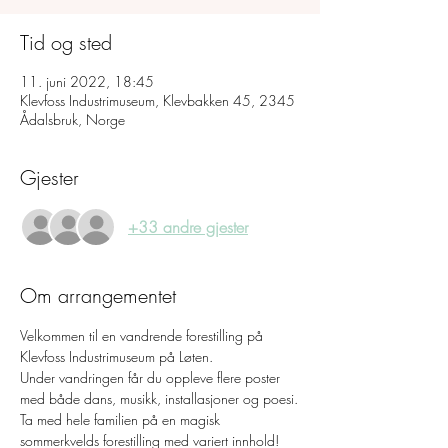
Tid og sted
11. juni 2022, 18:45
Klevfoss Industrimuseum, Klevbakken 45, 2345
Ådalsbruk, Norge
Gjester
+33 andre gjester
Om arrangementet
Velkommen til en vandrende forestilling på 
Klevfoss Industrimuseum på Løten. 

Under vandringen får du oppleve flere poster 
med både dans, musikk, installasjoner og poesi.
Ta med hele familien på en magisk 
sommerkvelds forestilling med variert innhold! 