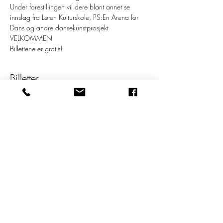
Under forestillingen vil dere blant annet se 
innslag fra Løten Kulturskole, PS:En Arena for 
Dans og andre dansekunstprosjekt
VELKOMMEN 
Billettene er gratis!
Billetter
Salget ble avsluttet
Billettype
18:45 livets dans
Pris
0,00 kr