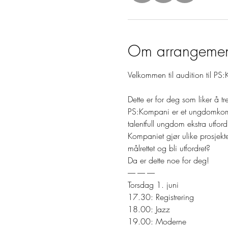
Om arrangemen
Velkommen til audition til PS
Dette er for deg som liker å tr
PS:Kompani er et ungdomkomp
talentfull ungdom ekstra utfo
Kompaniet gjør ulike prosjekte
målrettet og bli utfordret? 

Da er dette noe for deg!
----- ----- -----

Torsdag 1. juni 

17.30: Registrering

18.00: Jazz 

19.00: Moderne 
