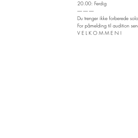
20.00: Ferdig

----- ----- -----
Du trenger ikke forberede solo
For påmelding til audition sen
V E L K O M M E N !