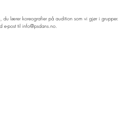
, du lærer koreografier på audition som vi gjør i grupper. 

d e-post til info@psdans.no. 