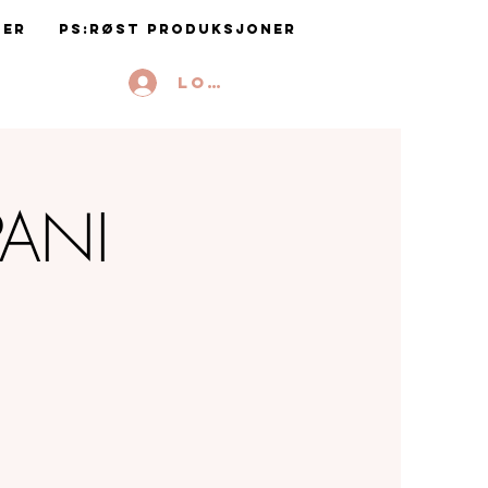
ter
PS:RØST Produksjoner
Logg inn
PANI