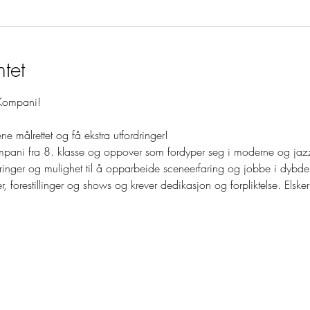
tet
:Kompani!
ene målrettet og få ekstra utfordringer!
ani fra 8. klasse og oppover som fordyper seg i moderne og jazz
rdringer og mulighet til å opparbeide sceneerfaring og jobbe i dybd
r, forestillinger og shows og krever dedikasjon og forpliktelse. Elsk