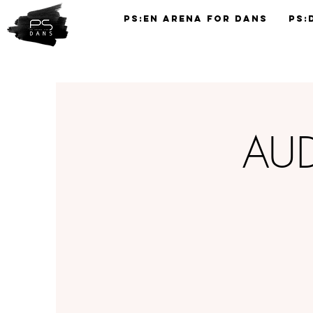
PS:En Arena for Dans
PS:
TIMEPLAN
AUD