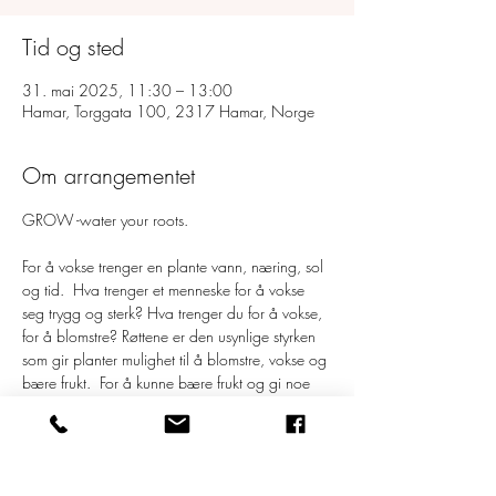
Tid og sted
31. mai 2025, 11:30 – 13:00
Hamar, Torggata 100, 2317 Hamar, Norge
Om arrangementet
GROW -water your roots.  
For å vokse trenger en plante vann, næring, sol 
og tid.  Hva trenger et menneske for å vokse 
seg trygg og sterk? Hva trenger du for å vokse, 
for å blomstre? Røttene er den usynlige styrken 
som gir planter mulighet til å blomstre, vokse og 
bære frukt.  For å kunne bære frukt og gi noe 
videre til andre må vi først vanne våre egne 
røtter.    If you want good fruit, you need good 
roots.  To grow up, you need to grow down. 
Water your roots so your soul can blossom.