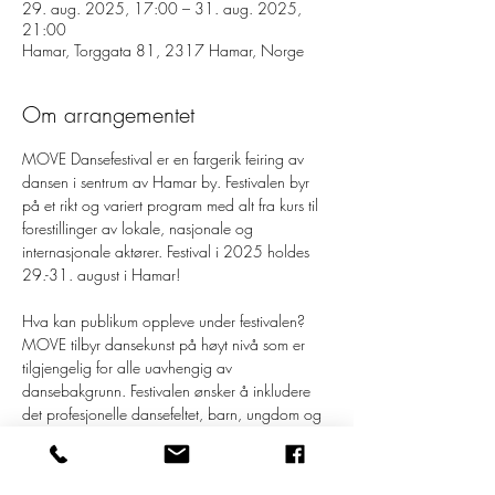
29. aug. 2025, 17:00 – 31. aug. 2025,
21:00
Hamar, Torggata 81, 2317 Hamar, Norge
Om arrangementet
MOVE Dansefestival er en fargerik feiring av 
dansen i sentrum av Hamar by. Festivalen byr 
på et rikt og variert program med alt fra kurs til 
forestillinger av lokale, nasjonale og 
internasjonale aktører. ​Festival i 2025 holdes  
29.-31. august i Hamar! 
Hva kan publikum oppleve under festivalen?
MOVE tilbyr dansekunst på høyt nivå som er 
tilgjengelig for alle uavhengig av 
dansebakgrunn. Festivalen ønsker å inkludere 
det profesjonelle dansefeltet, barn, ungdom og 
eldre. 
Gjennom festivalhelgen fylles sentrum med et 