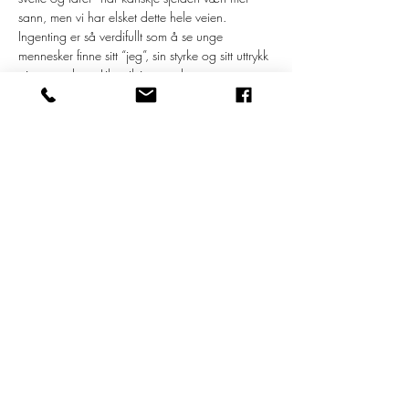
sann, men vi har elsket dette hele veien. 
Ingenting er så verdifullt som å se unge 
mennesker finne sitt “jeg”, sin styrke og sitt uttrykk 
gjennom dans. Like viktig er at barn og 
ungdom finner trygghet og fellesskap, et sted 
man hører til.
Dansekunsten kan gi oss opplevelser, dans kan 
utfordre og treffe oss på en måte som ingenting 
annet kan. Dans er et ærlig språk som ikke 
trenger å gå omveien gjennom ord.
Velkommen til forestilling med alle…
Les mer >
Dele dette arrangementet