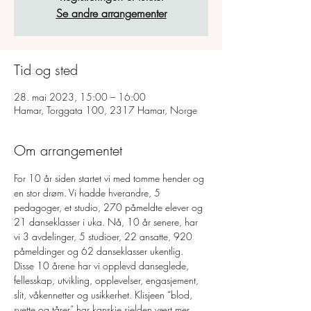
Se andre arrangementer
Tid og sted
28. mai 2023, 15:00 – 16:00
Hamar, Torggata 100, 2317 Hamar, Norge
Om arrangementet
For 10 år siden startet vi med tomme hender og 
en stor drøm. Vi hadde hverandre, 5 
pedagoger, et studio, 270 påmeldte elever og 
21 danseklasser i uka. Nå, 10 år senere, har 
vi 3 avdelinger, 5 studioer, 22 ansatte, 920 
påmeldinger og 62 danseklasser ukentlig.
Disse 10 årene har vi opplevd danseglede, 
fellesskap, utvikling, opplevelser, engasjement, 
slit, våkennetter og usikkerhet. Klisjeen “blod, 
svette og tårer” har kanskje sjelden vært mer 