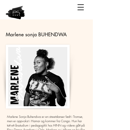
Marlene sonja BUHENDWA
Marlene Sonja Buhendwa er en streetdanser født i Tromsø,
men er oppvokst i Hamar og kommer fra Congo. Hun har
tatt ett årsstudium i pedagogikk hos HINN og videre gått på
Flow Dance Academy i Oslo. Marlene er i tillegg en frivillig