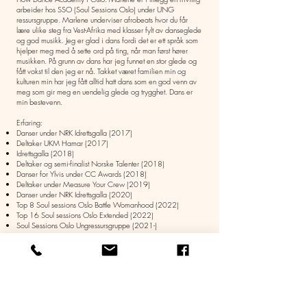
arbeider hos SSO (Soul Sessions Oslo) under UNG
ressursgruppe. Marlene underviser afrobeats hvor du får
lære ulike steg fra Vest-Afrika med klasser fylt av danseglede
og god musikk. Jeg er glad i dans fordi det er ett språk som
hjelper meg med å sette ord på ting, når man først hører
musikken. På grunn av dans har jeg funnet en stor glede og
fått vokst til den jeg er nå. Takket været familien min og
kulturen min har jeg fått alltid hatt dans som en god venn av
meg som gir meg en uendelig glede og trygghet. Dans er
min bestevenn.
Erfaring:
Danser under NRK Idrettsgalla (2017)
Deltaker UKM Hamar (2017)
Idrettsgalla (2018)
Deltaker og semi-finalist Norske Talenter (2018)
Danser for Ylvis under CC Awards (2018)
Deltaker under Measure Your Crew (2019)
Danser under NRK Idrettsgalla (2020)
Top 8 Soul sessions Oslo Battle Womanhood (2022)
Top 16 Soul sessions Oslo Extended (2022)
Soul Sessions Oslo Ungressursgruppe (2021-)