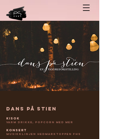
dans på stien
Kisok
varm drikke, popcorn med mer
konsert
Musikklinjen Hedmarktoppen FHS