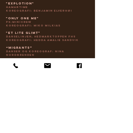
"Explotion"
HamarTime
koreografi: benjamin elverhøi
"Only One Me"
PS:MiniCrew
koreografi: Miko milkias
"Et lite glimt"
Danselinjen, Hedmarktoppen FHS
koreografi: hedda amalie sandvik
“Migrants”
danser og koreograf: Nina
Nordbrenden
"teselskapet"
Visuell kunst, Hamar kulturskole
"Bounce or Get Out"
PS:Crew
koreografi: wanja merete nerli
"Here 4 One Thing"
Danselinjen, Stange VGS
koreografi: wanja merete nerli
"Stjernestøv"
Jazz nivå 2, PS:Dans
koreografi: therese slob
Kafé
amerikanske pannekaker og varm
drikke
“krysninger / Other Stories"