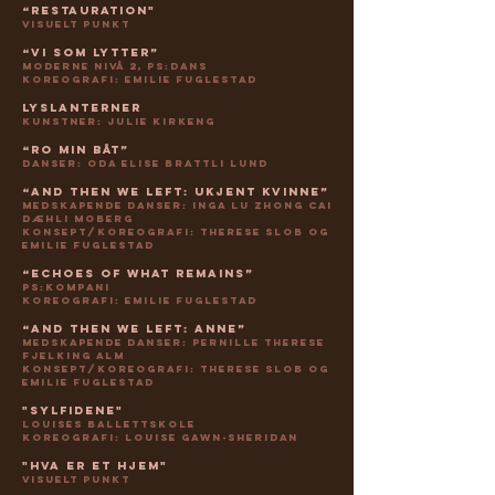
“Restauration"
Visuelt punkt
“Vi som lytter”
moderne nivå 2, PS:Dans
koreografi: Emilie Fuglestad
Lyslanterner
kunstner: Julie Kirkeng
“Ro min båt”
danser: Oda Elise Brattli Lund
“And then we left: Ukjent kvinne”
medskapende danser: Inga Lu Zhong Cai
Dæhli Moberg
konsept/koreografi: Therese slob og
emilie fuglestad
“Echoes of What Remains”
PS:Kompani
koreografi: Emilie Fuglestad
“And then We left: Anne”
medskapende danser: Pernille Therese
Fjelking Alm
konsept/koreografi: Therese slob og
emilie fuglestad
"Sylfidene"
Louises Ballettskole
koreografi: Louise gawn-sheridan
"hva er et hjem"
visuelt punkt