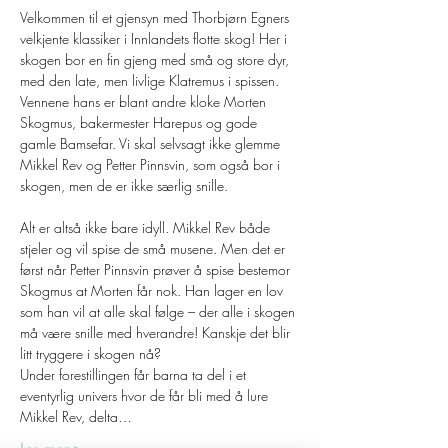
Velkommen til et gjensyn med Thorbjørn Egners 
velkjente klassiker i Innlandets flotte skog! Her i 
skogen bor en fin gjeng med små og store dyr, 
med den late, men livlige Klatremus i spissen. 
Vennene hans er blant andre kloke Morten 
Skogmus, bakermester Harepus og gode 
gamle Bamsefar. Vi skal selvsagt ikke glemme 
Mikkel Rev og Petter Pinnsvin, som også bor i 
skogen, men de er ikke særlig snille.
Alt er altså ikke bare idyll. Mikkel Rev både 
stjeler og vil spise de små musene. Men det er 
først når Petter Pinnsvin prøver å spise bestemor 
Skogmus at Morten får nok. Han lager en lov 
som han vil at alle skal følge – der alle i skogen 
må være snille med hverandre! Kanskje det blir 
litt tryggere i skogen nå?
Under forestillingen får barna ta del i et 
eventyrlig univers hvor de får bli med å lure 
Mikkel Rev, delta…