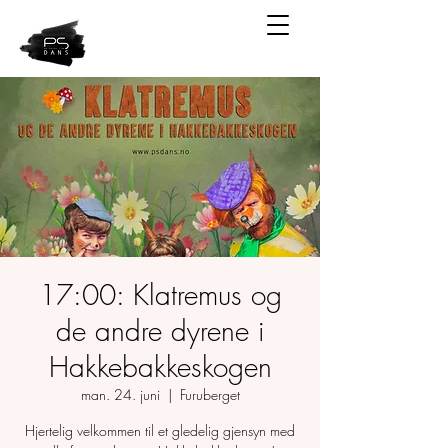
17:00: Klatremus og
de andre dyrene i
Hakkebakkeskogen
man. 24. juni
  |  
Furuberget
Hjertelig velkommen til et gledelig gjensyn med