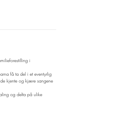
ieforestilling i 
rna få ta del i et eventyrlig 
å de kjente og kjære sangene 
aling og delta på ulike 