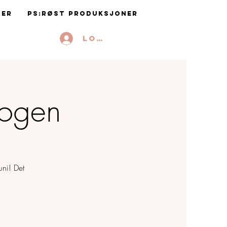
ter
PS:RØST Produksjoner
Logg inn
kogen
ni! Det