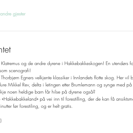
ndre gjester
tet
n Klatremus og de andre dyrene i Hakkebakkeskogen! En utendørs famil
som scenografi!
orbjørn Egners velkjente klassiker i Innlandets flotte skog. Her vil ba
 lure Mikkel Rev, delta i letingen etter Brumlemann og synge med p
je noen heldige barn får hilse på dyrene også?
 «Hakkebakkeland» på vei inn til forestilling, der de kan få ansiktsm
nutter før forestiling, og er helt gratis.
)