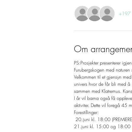
+197 a
Kontakt
Om arrangemen
PS:Prosjekter presenterer igje
Furubergskogen med naturen 
Velkommen til et gjensyn med Th
univers hvor de får bli med å
sammen med Klatremus. Kansk
I år vil barna også få oppleve
aktiviter. Dette vil foregå 45 mi
Forestillinger:
 20.juni kl. 18:00 (PREMIERE
21.juni kl. 15:00 og 18:00