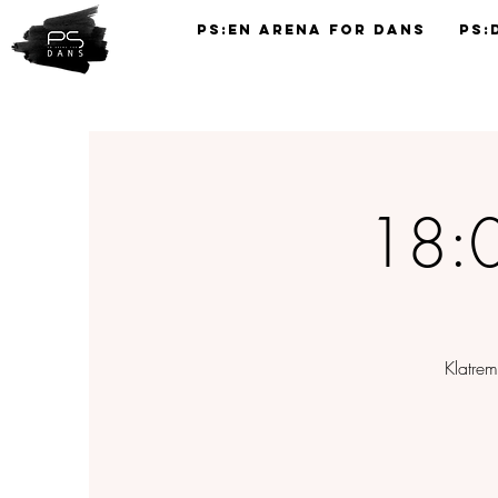
PS:En Arena for Dans
PS:
TIMEPLAN
18:0
Klatre