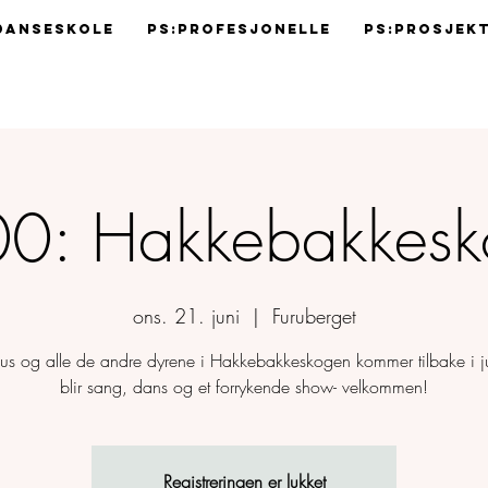
Danseskole
Ps:Profesjonelle
Ps:Prosjek
0: Hakkebakkes
ons. 21. juni
  |  
Furuberget
mus og alle de andre dyrene i Hakkebakkeskogen kommer tilbake i ju
blir sang, dans og et forrykende show- velkommen!
Registreringen er lukket