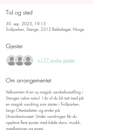
Tid og sted
30. sep. 2023, 19:15
Trollparken, Stange, 2312 Bekkelaget, Norge
Gjester
+177 andre gjester
Om arrangementet
Velkommen til en ny magisk vandreforestilling i 
Stanges vakre natur!  I år vil du bli tatt med på 
en magisk vandring som starter i Trollparken, 
langs Ottestadstien og ender på 
Utvandrermuseet. Under vandringen får du 
oppleve flere poster med både dans, musikk, 
installasjoner og poesi.