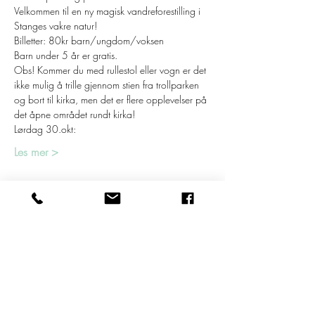
Velkommen til en ny magisk vandreforestilling i 
Stanges vakre natur!
Billetter: 80kr barn/ungdom/voksen  
Barn under 5 år er gratis. 
Obs! Kommer du med rullestol eller vogn er det 
ikke mulig å trille gjennom stien fra trollparken 
og bort til kirka, men det er flere opplevelser på 
det åpne området rundt kirka!
Lørdag 30.okt:
Les mer >
Billetter
Salget ble avsluttet
Billettype
19:15: Dans på Stien
Pris