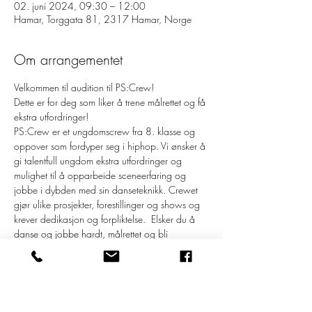
02. juni 2024, 09:30 – 12:00
Hamar, Torggata 81, 2317 Hamar, Norge
Om arrangementet
Velkommen til audition til PS:Crew!
Dette er for deg som liker å trene målrettet og få 
ekstra utfordringer!
PS:Crew er et ungdomscrew fra 8. klasse og 
oppover som fordyper seg i hiphop. Vi ønsker å 
gi talentfull ungdom ekstra utfordringer og 
mulighet til å opparbeide sceneerfaring og 
jobbe i dybden med sin danseteknikk. Crewet 
gjør ulike prosjekter, forestillinger og shows og 
krever dedikasjon og forpliktelse.  Elsker du å 
danse og jobbe hardt, målrettet og bli 
utfordret?  Da er dette noe for deg!
----- ----- ----- 
Søndag 2. juni  
09.30: Dørene åpner/registrering 