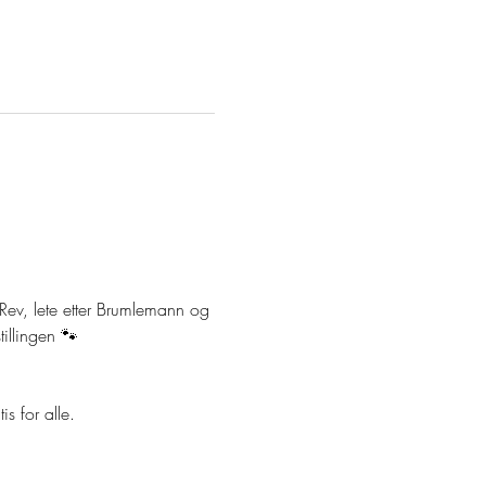
ev, lete etter Brumlemann og 
illingen 🐾
s for alle.