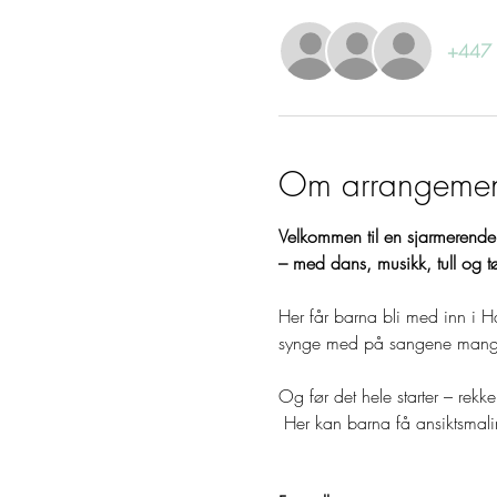
+447 a
Om arrangemen
Velkommen til en sjarmerende 
– med dans, musikk, tull og tø
Her får barna bli med inn i 
synge med på sangene mange al
Og før det hele starter – rek
 Her kan barna få ansiktsmalin