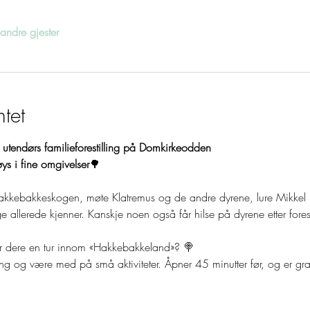
ndre gjester
tet
utendørs familieforestilling på Domkirkeodden 
ys i fine omgivelser
🌳
Hakkebakkeskogen, møte Klatremus og de andre dyrene, lure Mikkel R
lerede kjenner. Kanskje noen også får hilse på dyrene etter forest
ker dere en tur innom «Hakkebakkeland»? 🍭
g og være med på små aktiviteter. Åpner 45 minutter før, og er grati