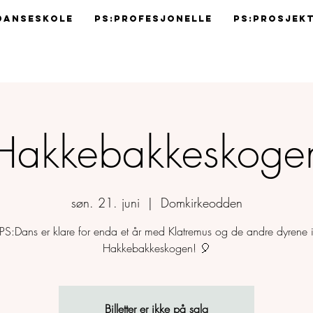
Danseskole
Ps:Profesjonelle
Ps:Prosjek
Hakkebakkeskoge
søn. 21. juni
  |  
Domkirkeodden
PS:Dans er klare for enda et år med Klatremus og de andre dyrene 
Hakkebakkeskogen! 🎈
Billetter er ikke på salg