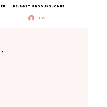
ter
PS:RØST Produksjoner
Logg inn
n
i