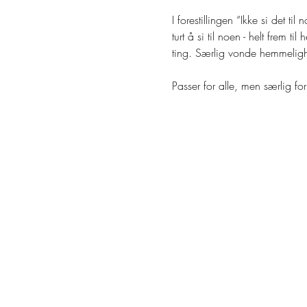
I forestillingen “Ikke si det 
turt å si til noen - helt frem t
ting. Særlig vonde hemmeligh
Passer for alle, men særlig fo