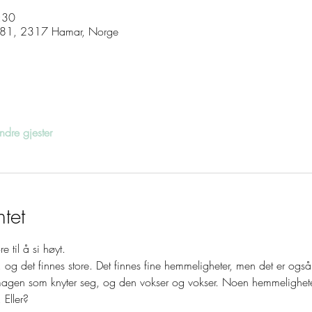
:30
a 81, 2317 Hamar, Norge
dre gjester
tet
e til å si høyt.
 og det finnes store. Det finnes fine hemmeligheter, men det er og
agen som knyter seg, og den vokser og vokser. Noen hemmeligheter 
 Eller?