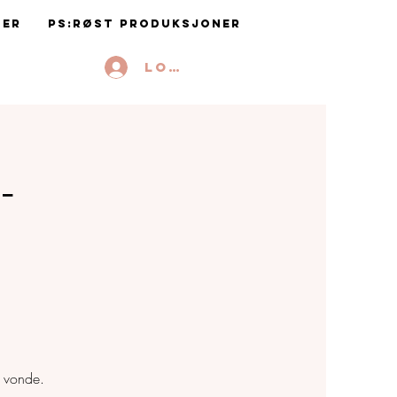
ter
PS:RØST Produksjoner
Logg inn
-
r vonde.