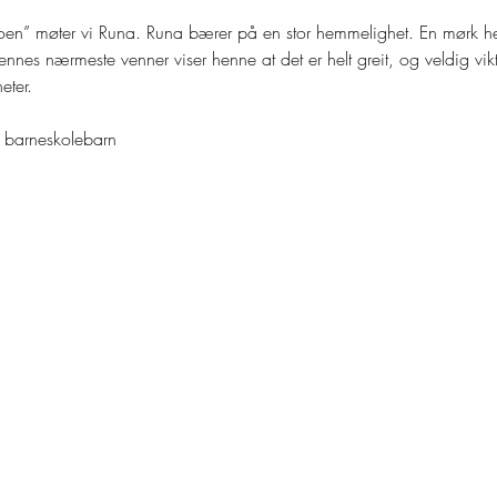
til noen” møter vi Runa. Runa bærer på en stor hemmelighet. En mørk 
il hennes nærmeste venner viser henne at det er helt greit, og veldig vi
eter.
r barneskolebarn