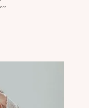
.
noen.