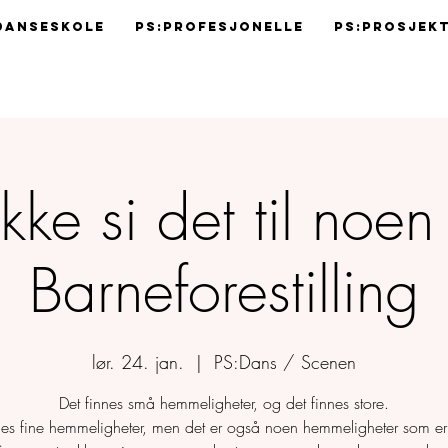
Danseskole
Ps:Profesjonelle
Ps:Prosjek
Ikke si det til noen 
Barneforestilling
lør. 24. jan.
  |  
PS:Dans / Scenen
Det finnes små hemmeligheter, og det finnes store.
nes fine hemmeligheter, men det er også noen hemmeligheter som e