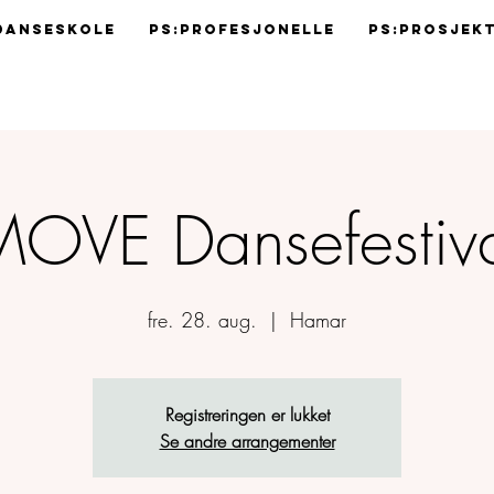
Danseskole
Ps:Profesjonelle
Ps:Prosjek
OVE Dansefestiv
fre. 28. aug.
  |  
Hamar
Registreringen er lukket
Se andre arrangementer