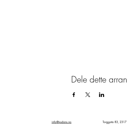
Dele dette arra
PÅMELDING
info@psdans.no
Torggata 83, 231