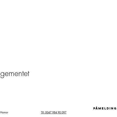
ngementet
påmelding
7 Hamar
Tlf: 0047 984 90 097