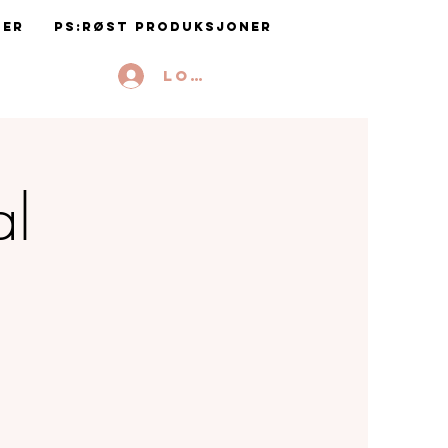
ter
PS:RØST Produksjoner
Logg inn
al