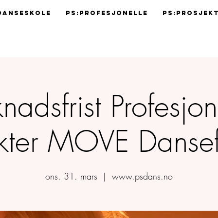
Danseskole
Ps:Profesjonelle
Ps:Prosjek
nadsfrist Profesjon
kter MOVE Dansef
ons. 31. mars
  |  
www.psdans.no