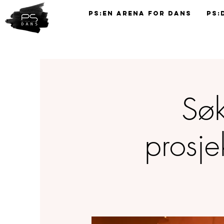
PS:En Arena for Dans
PS:
TIMEPLAN
Søk
prosje