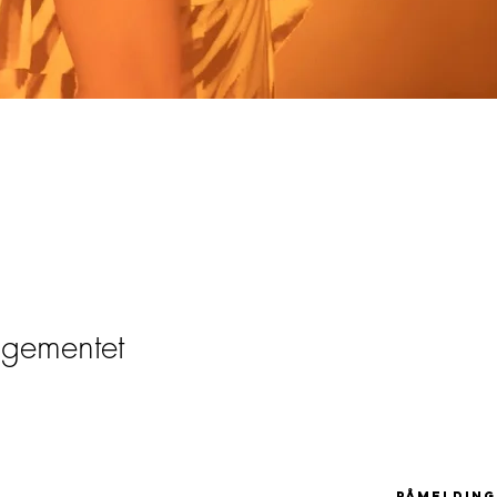
ngementet
påmelding