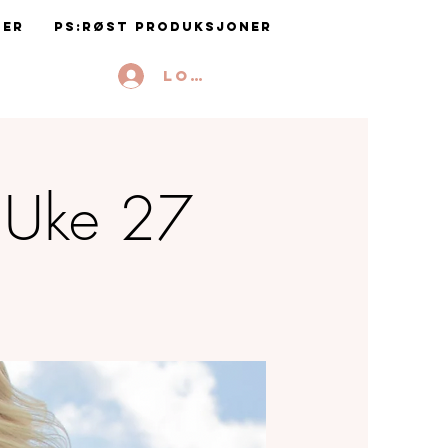
ter
PS:RØST Produksjoner
Logg inn
- Uke 27