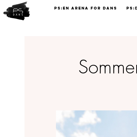
PS:En Arena for Dans
PS:
TIMEPLAN
Sommers