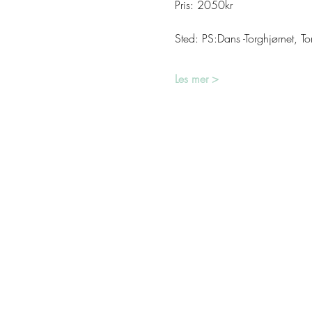
Pris: 2050kr
Sted: PS:Dans -Torghjørnet, T
Les mer >