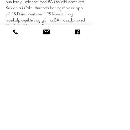
hun ferdig utdannet med BA i Musikkteater ved 
Kristiania i Oslo. Amanda har også vokst opp 
på PS:Dans, vært med i PS:Kompani og 
musikalprosjektet, og går nå BA i jazzdans ved 
Høyskolen Kristiania. Begge var med på 
storsatsingen Grease som vi satte opp sammen 
med Hamar Kulturhus. To spennende i strukturer 
med masse å gi!
Ta med egen lunsj, frukt og drikke alle dager.
Dato: 29. juli - 3. august

Tid: 9.30 - 15.30

Lørdag…
Les mer >
Dele dette arrangementet