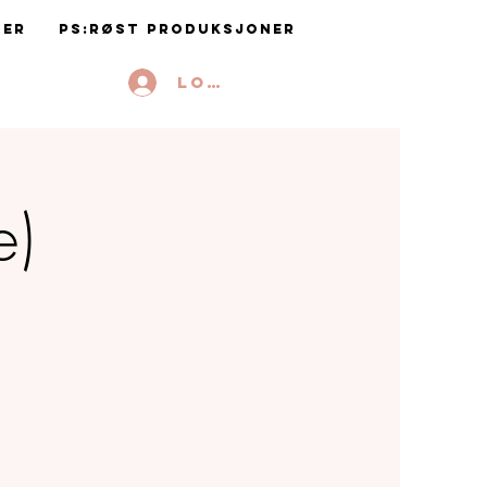
ter
PS:RØST Produksjoner
Logg inn
e)