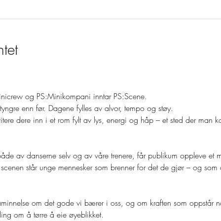
tet
nicrew og PS:Minikompani inntar PS:Scene.  
tyngre enn før. Dagene fylles av alvor, tempo og støy. 
itere dere inn i et rom fylt av lys, energi og håp – et sted der man 
de av danserne selv og av våre trenere, får publikum oppleve et ma
å scenen står unge mennesker som brenner for det de gjør – og som de
innelse om det gode vi bærer i oss, og om kraften som oppstår når 
lling om å tørre å eie øyeblikket. 