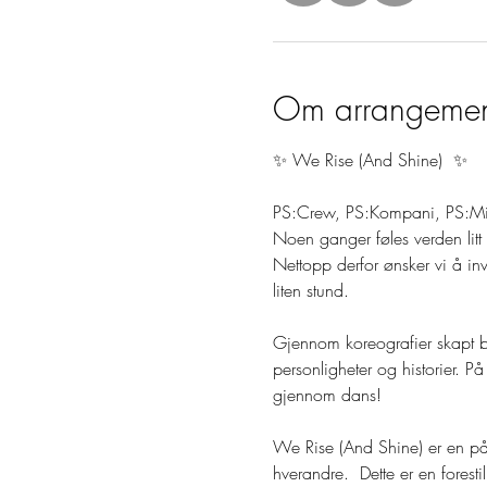
Om arrangemen
✨ We Rise (And Shine)  ✨
PS:Crew, PS:Kompani, PS:Mi
Noen ganger føles verden litt 
Nettopp derfor ønsker vi å inv
liten stund. 
Gjennom koreografier skapt bå
personligheter og historier. P
gjennom dans!   
We Rise (And Shine) er en påm
hverandre.  Dette er en foresti