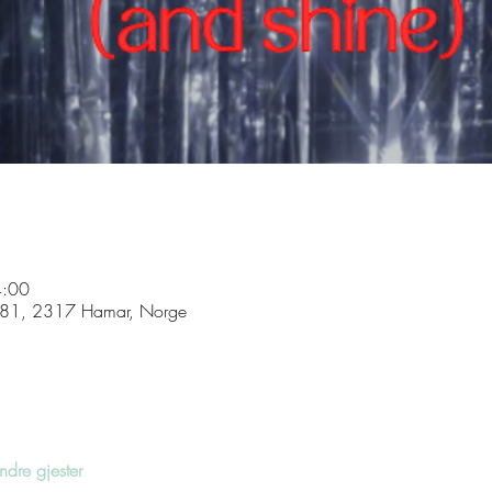
4:00
a 81, 2317 Hamar, Norge
dre gjester