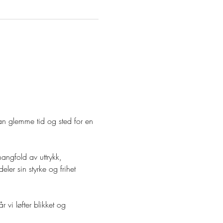
kan glemme tid og sted for en 
ngfold av uttrykk, 
ler sin styrke og frihet 
vi løfter blikket og 